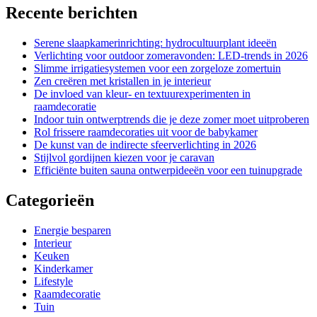
Recente berichten
Serene slaapkamerinrichting: hydrocultuurplant ideeën
Verlichting voor outdoor zomeravonden: LED-trends in 2026
Slimme irrigatiesystemen voor een zorgeloze zomertuin
Zen creëren met kristallen in je interieur
De invloed van kleur- en textuurexperimenten in
raamdecoratie
Indoor tuin ontwerptrends die je deze zomer moet uitproberen
Rol frissere raamdecoraties uit voor de babykamer
De kunst van de indirecte sfeerverlichting in 2026
Stijlvol gordijnen kiezen voor je caravan
Efficiënte buiten sauna ontwerpideeën voor een tuinupgrade
Categorieën
Energie besparen
Interieur
Keuken
Kinderkamer
Lifestyle
Raamdecoratie
Tuin