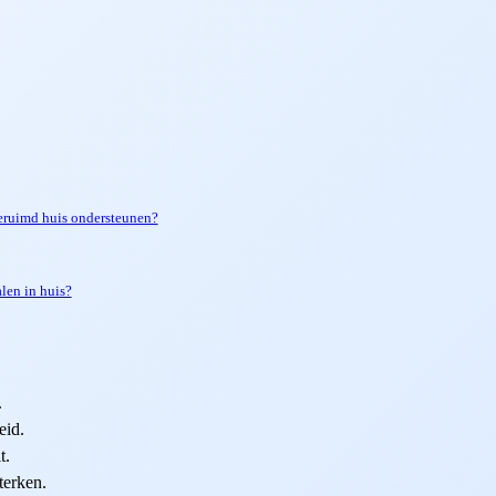
geruimd huis ondersteunen?
len in huis?
.
eid.
t.
terken.