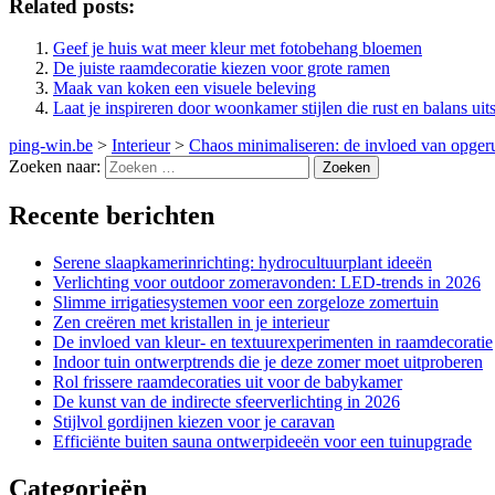
Related posts:
Geef je huis wat meer kleur met fotobehang bloemen
De juiste raamdecoratie kiezen voor grote ramen
Maak van koken een visuele beleving
Laat je inspireren door woonkamer stijlen die rust en balans uits
ping-win.be
>
Interieur
>
Chaos minimaliseren: de invloed van opger
Zoeken naar:
Recente berichten
Serene slaapkamerinrichting: hydrocultuurplant ideeën
Verlichting voor outdoor zomeravonden: LED-trends in 2026
Slimme irrigatiesystemen voor een zorgeloze zomertuin
Zen creëren met kristallen in je interieur
De invloed van kleur- en textuurexperimenten in raamdecoratie
Indoor tuin ontwerptrends die je deze zomer moet uitproberen
Rol frissere raamdecoraties uit voor de babykamer
De kunst van de indirecte sfeerverlichting in 2026
Stijlvol gordijnen kiezen voor je caravan
Efficiënte buiten sauna ontwerpideeën voor een tuinupgrade
Categorieën