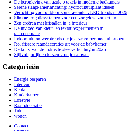
De heropleving van azulejo tegels in moderne badkamers
Serene slaapkamerinrichting: hydrocultuurplant ideeën
Verlichting voor outdoor zomeravonden: LED-trends in 2026
Slimme irrigatiesystemen voor een zorgeloze zomertuin
Zen creëren met kristallen in je interieur
De invloed van kleur- en textuurexperimenten in
raamdecoratie
Indoor tuin ontwerptrends die je deze zomer moet uitproberen
Rol frissere raamdecoraties uit voor de babykamer
De kunst van de indirecte sfeerverlichting in 2026
Stijlvol gordijnen kiezen voor je caravan
Categorieën
Energie besparen
Interieur
Keuken
Kinderkamer
Lifestyle
Raamdecoratie
Tuin
wonen
Contact