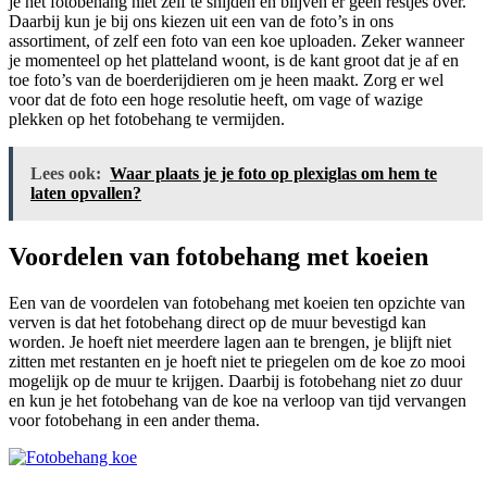
je het fotobehang niet zelf te snijden en blijven er geen restjes over.
Daarbij kun je bij ons kiezen uit een van de foto’s in ons
assortiment, of zelf een foto van een koe uploaden. Zeker wanneer
je momenteel op het platteland woont, is de kant groot dat je af en
toe foto’s van de boerderijdieren om je heen maakt. Zorg er wel
voor dat de foto een hoge resolutie heeft, om vage of wazige
plekken op het fotobehang te vermijden.
Lees ook:
Waar plaats je je foto op plexiglas om hem te
laten opvallen?
Voordelen van fotobehang met koeien
Een van de voordelen van fotobehang met koeien ten opzichte van
verven is dat het fotobehang direct op de muur bevestigd kan
worden. Je hoeft niet meerdere lagen aan te brengen, je blijft niet
zitten met restanten en je hoeft niet te priegelen om de koe zo mooi
mogelijk op de muur te krijgen. Daarbij is fotobehang niet zo duur
en kun je het fotobehang van de koe na verloop van tijd vervangen
voor fotobehang in een ander thema.