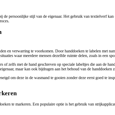
 de persoonlijke stijl van de eigenaar. Het gebruik van textielverf kan
roces.
n
iden en verwarring te voorkomen. Door handdoeken te labelen met namen
ituaties waar meerdere mensen dezelfde ruimte delen, zoals in een sport
of zelfs met de hand geschreven op speciale labeltjes die aan de han
 de eigenaar, maar kan ook bijdragen aan het behoud van de handdoeken z
eigd om deze in de wasmand te gooien zonder deze eerst goed te insp
rkeren
eken te markeren. Een populaire optie is het gebruik van strijkapplicat