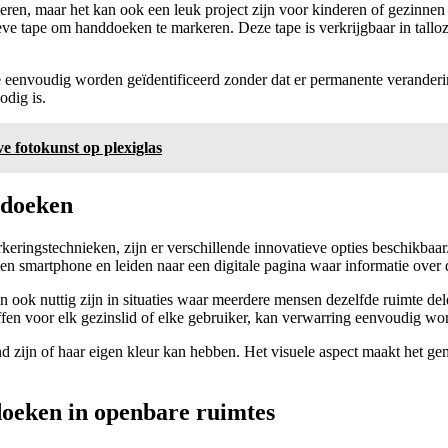
seren, maar het kan ook een leuk project zijn voor kinderen of gezinnen
ieve tape om handdoeken te markeren. Deze tape is verkrijgbaar in tall
e eenvoudig worden geïdentificeerd zonder dat er permanente veranderi
odig is.
e fotokunst op plexiglas
ddoeken
arkeringstechnieken, zijn er verschillende innovatieve opties beschikb
 smartphone en leiden naar een digitale pagina waar informatie over
an ook nuttig zijn in situaties waar meerdere mensen dezelfde ruimte de
ffen voor elk gezinslid of elke gebruiker, kan verwarring eenvoudig 
nd zijn of haar eigen kleur kan hebben. Het visuele aspect maakt het 
oeken in openbare ruimtes