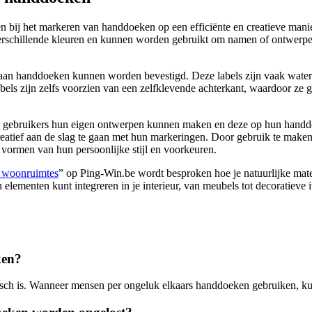
 bij het markeren van handdoeken op een efficiënte en creatieve manier.
in verschillende kleuren en kunnen worden gebruikt om namen of ontwer
 aan handdoeken kunnen worden bevestigd. Deze labels zijn vaak waterd
s zijn zelfs voorzien van een zelfklevende achterkant, waardoor ze g
armee gebruikers hun eigen ontwerpen kunnen maken en deze op hun hand
 creatief aan de slag te gaan met hun markeringen. Door gebruik te ma
 vormen van hun persoonlijke stijl en voorkeuren.
e woonruimtes
” op Ping-Win.be wordt besproken hoe je natuurlijke mate
ten elementen kunt integreren in je interieur, van meubels tot decoratiev
ken?
sch is. Wanneer mensen per ongeluk elkaars handdoeken gebruiken, ku