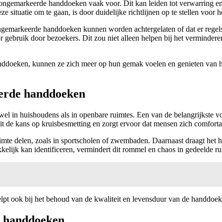
ngemarkeerde handdoeken vaak voor. Dit kan leiden tot verwarring en f
 situatie om te gaan, is door duidelijke richtlijnen op te stellen voor
ongemarkeerde handdoeken kunnen worden achtergelaten of dat er regels
ebruik door bezoekers. Dit zou niet alleen helpen bij het vermindere
nddoeken, kunnen ze zich meer op hun gemak voelen en genieten van h
eerde handdoeken
l in huishoudens als in openbare ruimtes. Een van de belangrijkste voo
t de kans op kruisbesmetting en zorgt ervoor dat mensen zich comfortab
 ruimte delen, zoals in sportscholen of zwembaden. Daarnaast draagt he
elijk kan identificeren, vermindert dit rommel en chaos in gedeelde r
elpt ook bij het behoud van de kwaliteit en levensduur van de handdoek
n handdoeken