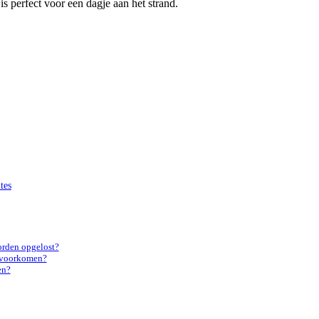
is perfect voor een dagje aan het strand.
tes
orden opgelost?
e voorkomen?
en?