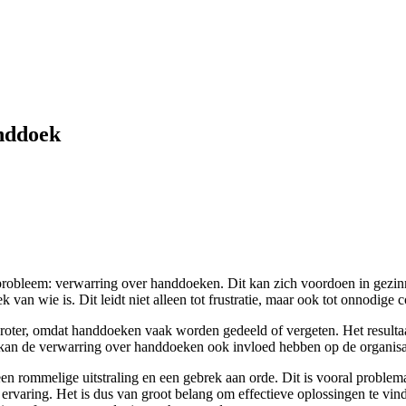
nddoek
probleem: verwarring over handdoeken. Dit kan zich voordoen in gezin
an wie is. Dit leidt niet alleen tot frustratie, maar ook tot onnodige c
groter, omdat handdoeken vaak worden gedeeld of vergeten. Het result
kan de verwarring over handdoeken ook invloed hebben op de organisat
n rommelige uitstraling en een gebrek aan orde. Dit is vooral problem
e ervaring. Het is dus van groot belang om effectieve oplossingen te vi