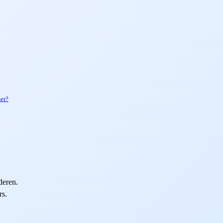
mer?
deren.
rs.