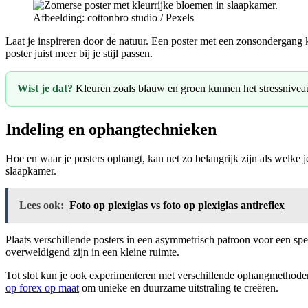
Afbeelding: cottonbro studio / Pexels
Laat je inspireren door de natuur. Een poster met een zonsondergang
poster juist meer bij je stijl passen.
Wist je dat?
Kleuren zoals blauw en groen kunnen het stressnivea
Indeling en ophangtechnieken
Hoe en waar je posters ophangt, kan net zo belangrijk zijn als welke
slaapkamer.
Lees ook:
Foto op plexiglas vs foto op plexiglas antireflex
Plaats verschillende posters in een asymmetrisch patroon voor een spe
overweldigend zijn in een kleine ruimte.
Tot slot kun je ook experimenteren met verschillende ophangmethoden
op forex op maat
om unieke en duurzame uitstraling te creëren.