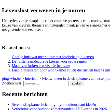
Levenslust verweven in je muren
Het stylen van je slaapkamer met zomerse posters is een creatieve ma
keuze van kleuren, thema’s en materialen maak je van je slaapkamer e
rustgevende zomerse oase.
Related posts:
Geef je huis wat meer kleur met fotobehang bloemen
De juiste raamdecoratie kiezen voor grote ramen
Maak van koken een visuele beleving
Laat je inspireren door woonkamer stijlen die rust en balans uits
ping-win.be
>
Interieur
>
Nieuw leven in de slaapkamer: zomerse poste
Zoeken naar:
Recente berichten
Serene slaapkamerinrichting: hydrocultuurplant ideeën
Verlichting voor outdoor zomeravonden: LED-trends in 2026