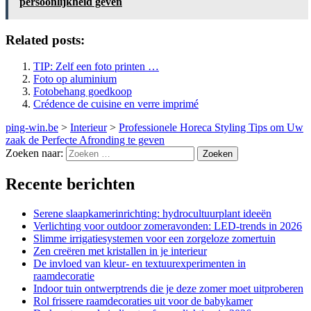
persoonlijkheid geven
Related posts:
TIP: Zelf een foto printen …
Foto op aluminium
Fotobehang goedkoop
Crédence de cuisine en verre imprimé
ping-win.be
>
Interieur
>
Professionele Horeca Styling Tips om Uw
zaak de Perfecte Afronding te geven
Zoeken naar:
Recente berichten
Serene slaapkamerinrichting: hydrocultuurplant ideeën
Verlichting voor outdoor zomeravonden: LED-trends in 2026
Slimme irrigatiesystemen voor een zorgeloze zomertuin
Zen creëren met kristallen in je interieur
De invloed van kleur- en textuurexperimenten in
raamdecoratie
Indoor tuin ontwerptrends die je deze zomer moet uitproberen
Rol frissere raamdecoraties uit voor de babykamer