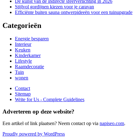
De kunst van de indirecte sfeerverlichting in 2026
Stijlvol gordijnen kiezen voor je caravan
Efficiënte buiten sauna ontwerpideeën voor een tuinupgrade
Categorieën
Energie besparen
Interieur
Keuken
Kinderkamer
Lifestyle
Raamdecoratie
Tuin
wonen
Contact
Sitemap
Write for Us - Complete Guidelines
Adverteren op deze website?
Een artikel of link plaatsen? Neem contact op via
napiseo.com
.
Proudly powered by WordPress