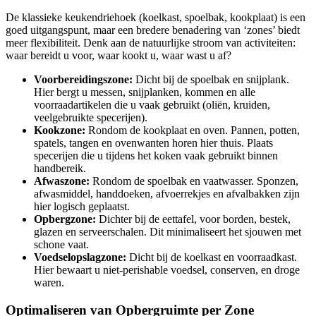
De klassieke keukendriehoek (koelkast, spoelbak, kookplaat) is een
goed uitgangspunt, maar een bredere benadering van ‘zones’ biedt
meer flexibiliteit. Denk aan de natuurlijke stroom van activiteiten:
waar bereidt u voor, waar kookt u, waar wast u af?
Voorbereidingszone:
Dicht bij de spoelbak en snijplank.
Hier bergt u messen, snijplanken, kommen en alle
voorraadartikelen die u vaak gebruikt (oliën, kruiden,
veelgebruikte specerijen).
Kookzone:
Rondom de kookplaat en oven. Pannen, potten,
spatels, tangen en ovenwanten horen hier thuis. Plaats
specerijen die u tijdens het koken vaak gebruikt binnen
handbereik.
Afwaszone:
Rondom de spoelbak en vaatwasser. Sponzen,
afwasmiddel, handdoeken, afvoerrekjes en afvalbakken zijn
hier logisch geplaatst.
Opbergzone:
Dichter bij de eettafel, voor borden, bestek,
glazen en serveerschalen. Dit minimaliseert het sjouwen met
schone vaat.
Voedselopslagzone:
Dicht bij de koelkast en voorraadkast.
Hier bewaart u niet-perishable voedsel, conserven, en droge
waren.
Optimaliseren van Opbergruimte per Zone