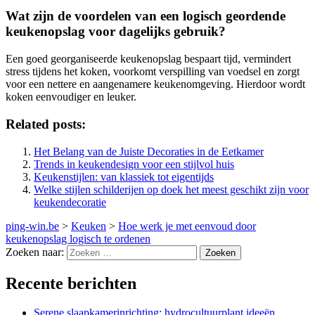
Wat zijn de voordelen van een logisch geordende
keukenopslag voor dagelijks gebruik?
Een goed georganiseerde keukenopslag bespaart tijd, vermindert
stress tijdens het koken, voorkomt verspilling van voedsel en zorgt
voor een nettere en aangenamere keukenomgeving. Hierdoor wordt
koken eenvoudiger en leuker.
Related posts:
Het Belang van de Juiste Decoraties in de Eetkamer
Trends in keukendesign voor een stijlvol huis
Keukenstijlen: van klassiek tot eigentijds
Welke stijlen schilderijen op doek het meest geschikt zijn voor
keukendecoratie
ping-win.be
>
Keuken
>
Hoe werk je met eenvoud door
keukenopslag logisch te ordenen
Zoeken naar:
Recente berichten
Serene slaapkamerinrichting: hydrocultuurplant ideeën