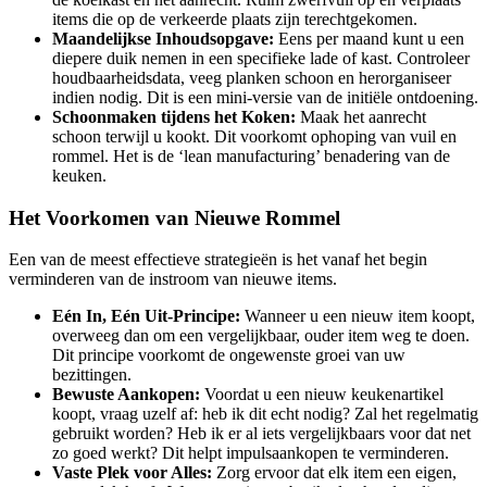
items die op de verkeerde plaats zijn terechtgekomen.
Maandelijkse Inhoudsopgave:
Eens per maand kunt u een
diepere duik nemen in een specifieke lade of kast. Controleer
houdbaarheidsdata, veeg planken schoon en herorganiseer
indien nodig. Dit is een mini-versie van de initiële ontdoening.
Schoonmaken tijdens het Koken:
Maak het aanrecht
schoon terwijl u kookt. Dit voorkomt ophoping van vuil en
rommel. Het is de ‘lean manufacturing’ benadering van de
keuken.
Het Voorkomen van Nieuwe Rommel
Een van de meest effectieve strategieën is het vanaf het begin
verminderen van de instroom van nieuwe items.
Eén In, Eén Uit-Principe:
Wanneer u een nieuw item koopt,
overweeg dan om een vergelijkbaar, ouder item weg te doen.
Dit principe voorkomt de ongewenste groei van uw
bezittingen.
Bewuste Aankopen:
Voordat u een nieuw keukenartikel
koopt, vraag uzelf af: heb ik dit echt nodig? Zal het regelmatig
gebruikt worden? Heb ik er al iets vergelijkbaars voor dat net
zo goed werkt? Dit helpt impulsaankopen te verminderen.
Vaste Plek voor Alles:
Zorg ervoor dat elk item een eigen,