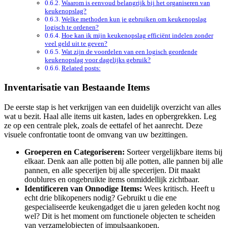
Waarom is eenvoud belangrijk bij het organiseren van
keukenopslag?
Welke methoden kun je gebruiken om keukenopslag
logisch te ordenen?
Hoe kan ik mijn keukenopslag efficiënt indelen zonder
veel geld uit te geven?
Wat zijn de voordelen van een logisch geordende
keukenopslag voor dagelijks gebruik?
Related posts:
Inventarisatie van Bestaande Items
De eerste stap is het verkrijgen van een duidelijk overzicht van alles
wat u bezit. Haal alle items uit kasten, lades en opbergrekken. Leg
ze op een centrale plek, zoals de eettafel of het aanrecht. Deze
visuele confrontatie toont de omvang van uw bezittingen.
Groeperen en Categoriseren:
Sorteer vergelijkbare items bij
elkaar. Denk aan alle potten bij alle potten, alle pannen bij alle
pannen, en alle specerijen bij alle specerijen. Dit maakt
doublures en ongebruikte items onmiddellijk zichtbaar.
Identificeren van Onnodige Items:
Wees kritisch. Heeft u
echt drie blikopeners nodig? Gebruikt u die ene
gespecialiseerde keukengadget die u jaren geleden kocht nog
wel? Dit is het moment om functionele objecten te scheiden
van verzamelobjecten of impulsaankopen.