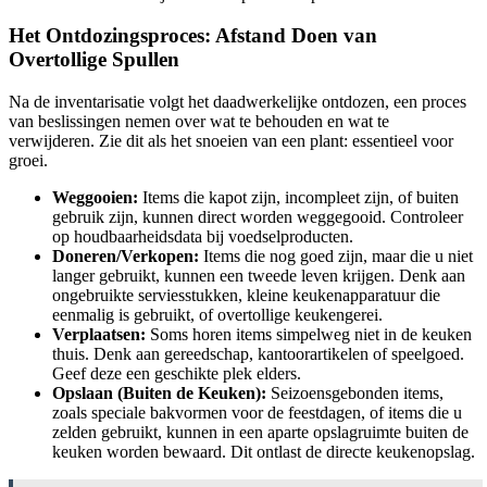
Het Ontdozingsproces: Afstand Doen van
Overtollige Spullen
Na de inventarisatie volgt het daadwerkelijke ontdozen, een proces
van beslissingen nemen over wat te behouden en wat te
verwijderen. Zie dit als het snoeien van een plant: essentieel voor
groei.
Weggooien:
Items die kapot zijn, incompleet zijn, of buiten
gebruik zijn, kunnen direct worden weggegooid. Controleer
op houdbaarheidsdata bij voedselproducten.
Doneren/Verkopen:
Items die nog goed zijn, maar die u niet
langer gebruikt, kunnen een tweede leven krijgen. Denk aan
ongebruikte serviesstukken, kleine keukenapparatuur die
eenmalig is gebruikt, of overtollige keukengerei.
Verplaatsen:
Soms horen items simpelweg niet in de keuken
thuis. Denk aan gereedschap, kantoorartikelen of speelgoed.
Geef deze een geschikte plek elders.
Opslaan (Buiten de Keuken):
Seizoensgebonden items,
zoals speciale bakvormen voor de feestdagen, of items die u
zelden gebruikt, kunnen in een aparte opslagruimte buiten de
keuken worden bewaard. Dit ontlast de directe keukenopslag.