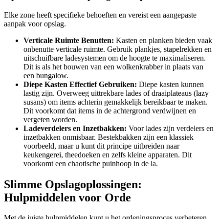
Elke zone heeft specifieke behoeften en vereist een aangepaste
aanpak voor opslag.
Verticale Ruimte Benutten:
Kasten en planken bieden vaak
onbenutte verticale ruimte. Gebruik plankjes, stapelrekken en
uitschuifbare ladesystemen om de hoogte te maximaliseren.
Dit is als het bouwen van een wolkenkrabber in plaats van
een bungalow.
Diepe Kasten Effectief Gebruiken:
Diepe kasten kunnen
lastig zijn. Overweeg uittrekbare lades of draaiplateaus (lazy
susans) om items achterin gemakkelijk bereikbaar te maken.
Dit voorkomt dat items in de achtergrond verdwijnen en
vergeten worden.
Ladeverdelers en Inzetbakken:
Voor lades zijn verdelers en
inzetbakken onmisbaar. Bestekbakken zijn een klassiek
voorbeeld, maar u kunt dit principe uitbreiden naar
keukengerei, theedoeken en zelfs kleine apparaten. Dit
voorkomt een chaotische puinhoop in de la.
Slimme Opslagoplossingen:
Hulpmiddelen voor Orde
Met de juiste hulpmiddelen kunt u het ordeningsproces verbeteren