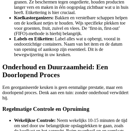
granen. Ze beschermen tegen ongedierte, houden producten
langer vers en maken in één oogopslag zichtbaar wat u in huis
heeft. Etikettering is hier cruciaal.
Koelkastorganizers:
Bakken en verstelbare schappen helpen
om de koelkast netjes te houden. Wijs specifieke plekken toe
voor groenten, fruit, zuivel en vlees. De ‘first-in, first-out’
(FIFO)-methode is hierbij belangrijk.
Labels en Etiketten:
Label alles wat u opbergt, vooral in
ondoorzichtige containers. Naam van het item en de datum
van opening of aankoop zijn essentieel. Dit is de
bewegwijzering in uw keuken.
Onderhoud en Duurzaamheid: Een
Doorlopend Proces
Een georganiseerde keuken is geen eenmalige prestatie, maar een
doorlopend proces. Denk aan een tuin: zonder onderhoud verwildert
hij.
Regelmatige Controle en Opruiming
Wekelijkse Controle:
Neem wekelijks 10-15 minuten de tijd
om snel door uw belangrijkste opslagplekken te gaan, zoals
de koelkast en het aanrecht. Ruim zwerfvuil op en verplaats