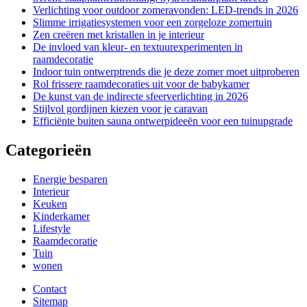
Verlichting voor outdoor zomeravonden: LED-trends in 2026
Slimme irrigatiesystemen voor een zorgeloze zomertuin
Zen creëren met kristallen in je interieur
De invloed van kleur- en textuurexperimenten in
raamdecoratie
Indoor tuin ontwerptrends die je deze zomer moet uitproberen
Rol frissere raamdecoraties uit voor de babykamer
De kunst van de indirecte sfeerverlichting in 2026
Stijlvol gordijnen kiezen voor je caravan
Efficiënte buiten sauna ontwerpideeën voor een tuinupgrade
Categorieën
Energie besparen
Interieur
Keuken
Kinderkamer
Lifestyle
Raamdecoratie
Tuin
wonen
Contact
Sitemap