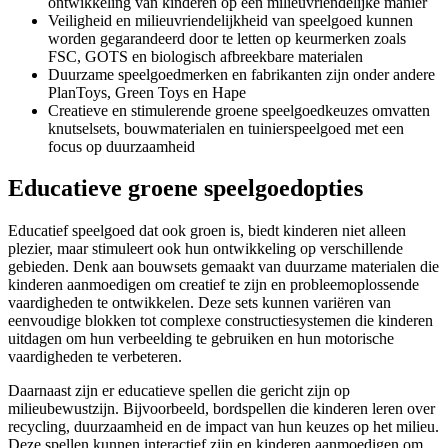
ontwikkeling van kinderen op een milieuvriendelijke manier
Veiligheid en milieuvriendelijkheid van speelgoed kunnen
worden gegarandeerd door te letten op keurmerken zoals
FSC, GOTS en biologisch afbreekbare materialen
Duurzame speelgoedmerken en fabrikanten zijn onder andere
PlanToys, Green Toys en Hape
Creatieve en stimulerende groene speelgoedkeuzes omvatten
knutselsets, bouwmaterialen en tuinierspeelgoed met een
focus op duurzaamheid
Educatieve groene speelgoedopties
Educatief speelgoed dat ook groen is, biedt kinderen niet alleen
plezier, maar stimuleert ook hun ontwikkeling op verschillende
gebieden. Denk aan bouwsets gemaakt van duurzame materialen die
kinderen aanmoedigen om creatief te zijn en probleemoplossende
vaardigheden te ontwikkelen. Deze sets kunnen variëren van
eenvoudige blokken tot complexe constructiesystemen die kinderen
uitdagen om hun verbeelding te gebruiken en hun motorische
vaardigheden te verbeteren.
Daarnaast zijn er educatieve spellen die gericht zijn op
milieubewustzijn. Bijvoorbeeld, bordspellen die kinderen leren over
recycling, duurzaamheid en de impact van hun keuzes op het milieu.
Deze spellen kunnen interactief zijn en kinderen aanmoedigen om