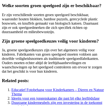
Welke soorten groen speelgoed zijn er beschikbaar?
Er zijn verschillende soorten groen speelgoed beschikbaar,
waaronder houten blokken, bamboe puzzels, gerecyclede plastic
bouwsets, en knuffels gemaakt van biologisch katoen. Daarnaast
zijn er ook speelgoedmerken die zich specifiek richten op
duurzaamheid en milieubewustzijn.
Zijn groene speelgoedkeuzes veilig voor kinderen?
Ja, groene speelgoedkeuzes zijn over het algemeen veilig voor
kinderen. Fabrikanten van groen speelgoed moeten voldoen aan
dezelfde veiligheidsnormen als traditionele speelgoedfabrikanten.
Ouders moeten echter altijd de leeftijdsaanbevelingen en
waarschuwingen op het speelgoed controleren om ervoor te zorgen
dat het geschikt is voor hun kinderen.
Related posts:
Educatief Fotobehang voor Kinderkamers – Dieren en Natuur
Thema
Ideeën voor een jongenskamer die past bij elke leeftijdsfase
Duurzame kindermeubels zijn een investering in de toekomst