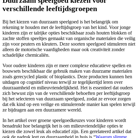
Duurzaam speelgoed kiezen voor
verschillende leeftijdsgroepen
Bij het kiezen van duurzaam speelgoed is het belangrijk om
rekening te houden met de leeftijdsgroep van het kind. Voor jonge
kinderen zijn er talrijke opties beschikbaar zoals houten blokken of
zachte stoffen speeltjes gemaakt van organische materialen die veilig
zijn voor peuters en kleuters. Deze soorten speelgoed stimuleren niet
alleen de motorische vaardigheden maar ook creativiteit zonder
schadelijke chemicaliën.
Voor oudere kinderen zijn er meer complexe educatieve spellen en
bouwsets beschikbaar die gebruik maken van duurzame materialen
zoals gerecycled plastic of bioplastics. Deze producten kunnen hen
uitdagen op cognitief niveau terwijl ze tegelijkertijd leren over
duurzaamheid en milieuvriendelijkheid. Het is essentieel dat ouders
zich bewust zijn van de verschillende behoeften per leeftijdsgroep
bij het selecteren van duurzaam speelgoed, zodat ze ervoor zorgen
dat elk kind op een veilige en stimulerende manier kan spelen terwijl
ze bijdragen aan een duurzamere wereld.
In het artikel over groene speelgoedkeuzes voor kinderen wordt
benadrukt hoe belangrijk het is om milieuvriendelijke opties te
kiezen die zowel leuk als educatief zijn. Een gerelateerd artikel dat
ook de nadruk legt op duurzaamheid in huis is “
Waarom slimme