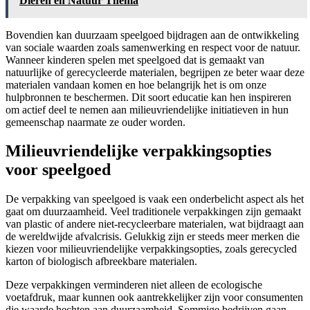
Dieren en Natuur Thema
Bovendien kan duurzaam speelgoed bijdragen aan de ontwikkeling
van sociale waarden zoals samenwerking en respect voor de natuur.
Wanneer kinderen spelen met speelgoed dat is gemaakt van
natuurlijke of gerecycleerde materialen, begrijpen ze beter waar deze
materialen vandaan komen en hoe belangrijk het is om onze
hulpbronnen te beschermen. Dit soort educatie kan hen inspireren
om actief deel te nemen aan milieuvriendelijke initiatieven in hun
gemeenschap naarmate ze ouder worden.
Milieuvriendelijke verpakkingsopties
voor speelgoed
De verpakking van speelgoed is vaak een onderbelicht aspect als het
gaat om duurzaamheid. Veel traditionele verpakkingen zijn gemaakt
van plastic of andere niet-recycleerbare materialen, wat bijdraagt aan
de wereldwijde afvalcrisis. Gelukkig zijn er steeds meer merken die
kiezen voor milieuvriendelijke verpakkingsopties, zoals gerecycled
karton of biologisch afbreekbare materialen.
Deze verpakkingen verminderen niet alleen de ecologische
voetafdruk, maar kunnen ook aantrekkelijker zijn voor consumenten
die waarde hechten aan duurzaamheid. Sommige bedrijven gaan