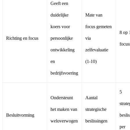
Geeft een
duidelijke
Mate van
koers voor
focus gemeten
8 op 
Richting en focus
persoonlijke
via
focus
ontwikkeling
zelfevaluatie
en
(1-10)
bedrijfsvoering
5
Ondersteunt
Aantal
strat
het maken van
strategische
Besluitvorming
besli
weloverwogen
beslissingen
per