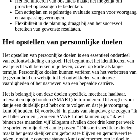
Het identificeren van obstakels maakt het mogelijk om
proactief oplossingen te bedenken.
Een actieplan en regelmatige evaluatie zorgen voor voortgang
en aanpassingsvermogen.
Flexibiliteit in de planning draagt bij aan het succesvol
bereiken van gewenste resultaten.
Het opstellen van persoonlijke doelen
Het opstellen van persoonlijke doelen is een essentieel onderdeel
van zelfontwikkeling en groei. Het begint met het identificeren van
wat je echt wilt bereiken in je leven, zowel op korte als lange
termijn. Persoonlijke doelen kunnen variëren van het verbeteren van
je gezondheid en welzijn tot het ontwikkelen van nieuwe
vaardigheden of het nastreven van een bepaalde carrière.
Het is belangrijk om deze doelen specifiek, meetbaar, haalbaar,
relevant en tijdgebonden (SMART) te formuleren. Dit zorgt ervoor
dat je een duidelijk pad hebt om te volgen en dat je je voortgang
kunt bijhouden. Bijvoorbeeld, in plaats van simpelweg te zeggen “ik
wil fitter worden”, zou een SMART-doel kunnen zijn: “ik wil
binnen zes maanden vijf kilogram afvallen door drie keer per week
te sporten en mijn dieet aan te passen.” Dit soort specifieke doelen
maakt het gemakkelijker om gefocust te blijven en gemotiveerd te
raken, omdat je concrete stappen kunt ondernemen om je doel te