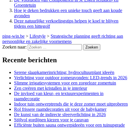
Groentetuin
Hoe je deken bedrukken een unieke touch geeft aan koude
avonden
Deze natuurlijke verkoelingstips helpen je koel te blijven
tijdens een hittegolf
ping-win.be
>
Lifestyle
>
Strategische planning geeft richting aan
persoonlijke en zakelijke voornemens
Zoeken naar:
Recente berichten
Serene slaapkamerinrichting: hydrocultuurplant ideeën
Verlichting voor outdoor zomeravonden: LED-trends in 2026
Slimme irrigatiesystemen voor een zorgeloze zomertuin
Zen creëren met kristallen in je interieur
De invloed van kleur- en textuurexperimenten in
raamdecoratie
Indoor tuin ontwerptrends die je deze zomer moet uitproberen
Rol frissere raamdecoraties uit voor de babykamer
De kunst van de indirecte sfeerverlichting in 2026
Stijlvol gordijnen kiezen voor je caravan
Efficiënte buiten sauna ontwerpideeën voor een tuinupgrade