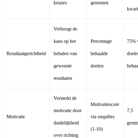
keuzes
genomen
kwart
Verhoogt de
kans op het
Percentage
75% 
Resultaatgerichtheid
behalen van
behaalde
doele
gewenste
doelen
behaa
resultaten
Versterkt de
Motivatiescore
motivatie door
7,5
Motivatie
via enquêtes
duidelijkheid
gemi
(1-10)
over richting