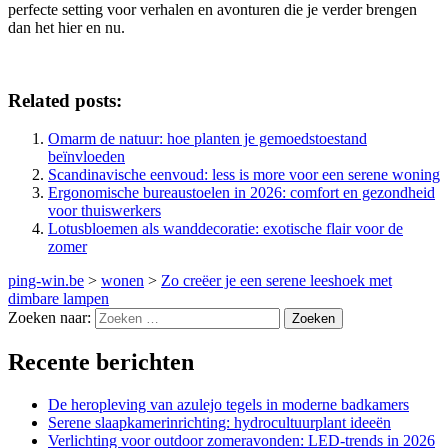
perfecte setting voor verhalen en avonturen die je verder brengen
dan het hier en nu.
Related posts:
Omarm de natuur: hoe planten je gemoedstoestand
beïnvloeden
Scandinavische eenvoud: less is more voor een serene woning
Ergonomische bureaustoelen in 2026: comfort en gezondheid
voor thuiswerkers
Lotusbloemen als wanddecoratie: exotische flair voor de
zomer
ping-win.be
>
wonen
>
Zo creëer je een serene leeshoek met
dimbare lampen
Zoeken naar:
Recente berichten
De heropleving van azulejo tegels in moderne badkamers
Serene slaapkamerinrichting: hydrocultuurplant ideeën
Verlichting voor outdoor zomeravonden: LED-trends in 2026