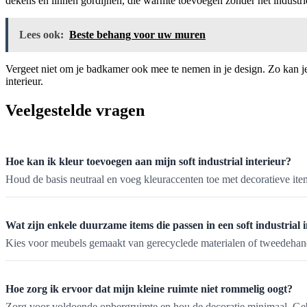
dekens en linnen gordijnen, die warmte toevoegen zonder het industrië
Lees ook:
Beste behang voor uw muren
Vergeet niet om je badkamer ook mee te nemen in je design. Zo kan j
interieur.
Veelgestelde vragen
Hoe kan ik kleur toevoegen aan mijn soft industrial interieur?
Houd de basis neutraal en voeg kleuraccenten toe met decoratieve ite
Wat zijn enkele duurzame items die passen in een soft industrial 
Kies voor meubels gemaakt van gerecyclede materialen of tweedehands
Hoe zorg ik ervoor dat mijn kleine ruimte niet rommelig oogt?
Zorg voor voldoende opbergruimte en hou de decoratie minimaal. Gebru