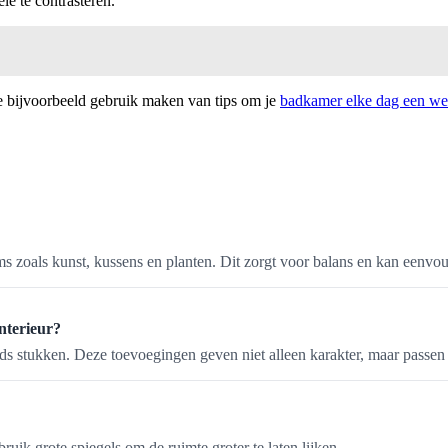
le te contrasteren.
e bijvoorbeeld gebruik maken van tips om je
badkamer elke dag een we
ms zoals kunst, kussens en planten. Dit zorgt voor balans en kan eenv
interieur?
 stukken. Deze toevoegingen geven niet alleen karakter, maar passen o
ik grote spiegels om de ruimte groter te laten lijken.