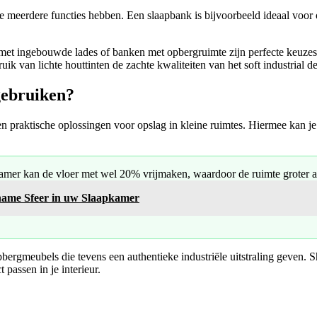
die meerdere functies hebben. Een slaapbank is bijvoorbeeld ideaal voo
t ingebouwde lades of banken met opbergruimte zijn perfecte keuzes die
k van lichte houttinten de zachte kwaliteiten van het soft industrial d
gebruiken?
n praktische oplossingen voor opslag in kleine ruimtes. Hiermee kan j
amer kan de vloer met wel 20% vrijmaken, waardoor de ruimte groter a
name Sfeer in uw Slaapkamer
bergmeubels die tevens een authentieke industriële uitstraling geven.
passen in je interieur.