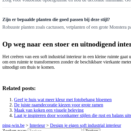
Zijn er bepaalde planten die goed passen bij deze stijl?
Robuuste planten zoals cactussen, vetplanten of een grote Monstera pa
Op weg naar een stoer en uitnodigend inte
Het creëren van een soft industrial interieur in een kleine ruimte gaat
om een ruimte te transformeren zonder de beschikbare vierkante meter
uitnodigt om thuis te komen.
Related posts:
Geef je huis wat meer kleur met fotobehang bloemen
De juiste raamdecoratie kiezen voor grote ramen
Maak van koken een visuele beleving
Laat je inspireren door woonkamer stijlen die rust en balans uits
ping-win.be
>
Interieur
>
Design je eigen soft industrial interieur
Zoeken naar: