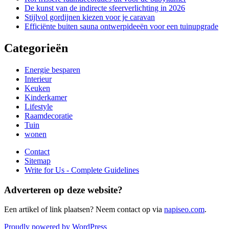
De kunst van de indirecte sfeerverlichting in 2026
Stijlvol gordijnen kiezen voor je caravan
Efficiënte buiten sauna ontwerpideeën voor een tuinupgrade
Categorieën
Energie besparen
Interieur
Keuken
Kinderkamer
Lifestyle
Raamdecoratie
Tuin
wonen
Contact
Sitemap
Write for Us - Complete Guidelines
Adverteren op deze website?
Een artikel of link plaatsen? Neem contact op via
napiseo.com
.
Proudly powered by WordPress