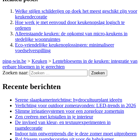
Welke stijlen schilderijen op doek het meest geschikt zijn voor
keukendecoratie
Hoe werk je met eenvoud door keukenopslag logisch te
ordenen
Alleenstaande keuken: de opkomst van micro-keukens in
stedelijke woonruimtes
Eco-vriendelijke keukenoplossingen: minimaliseer
voedselverspilling
ping-win.be
>
Keuken
>
Lentebloesems in de keuken: integratie van
eetbare bloemen in je gerechten
Zoeken naar:
Recente berichten
Serene slaapkamerinrichting: hydrocultuurplant ideeën
Verlichting voor outdoor zomeravonden: LED-trends in 2026
Slimme irrigatiesystemen voor een zorgeloze zomertuin
Zen creëren met kristallen in je interieur
De invloed van kleur- en textuurexperimenten in
raamdecoratie
Indoor tuin ontwerptrends die je deze zomer moet uitproberen
Rol frissere raamdecoraties uit voor de babykamer